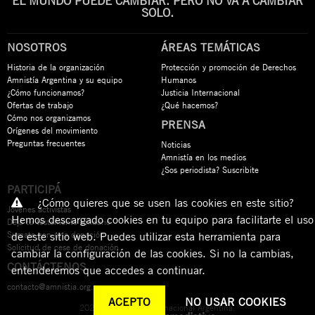
EL MUNDO PUEDE CAMBIAR. PERO NO VA A CAMBIAR
SOLO.
NOSOTROS
ÁREAS TEMÁTICAS
Historia de la organización
Protección y promoción de Derechos
Amnistía Argentina y su equipo
Humanos
¿Cómo funcionamos?
Justicia Internacional
Ofertas de trabajo
¿Qué hacemos?
Cómo nos organizamos
PRENSA
Orígenes del movimiento
Preguntas frecuentes
Noticias
Amnistía en los medios
¿Sos periodista? Suscribite
PARTICIPÁ
¿Cómo quieres que se usen las cookies en este sitio?
Jóvenes activistas
Hemos descargado cookies en tu equipo para facilitarte el uso
Dejá tu testamento solidario
Sumate con una donación
de este sitio web. Puedes utilizar esta herramienta para
Solicitud de cese de donación
cambiar la configuración de las cookies. Si no la cambias,
CONTÁCTENOS
entenderemos que accedes a continuar.
contacto@amnistia.org.ar
ACEPTO
NO USAR COOKIES
2026 © Amnistía Internacional Argentina.