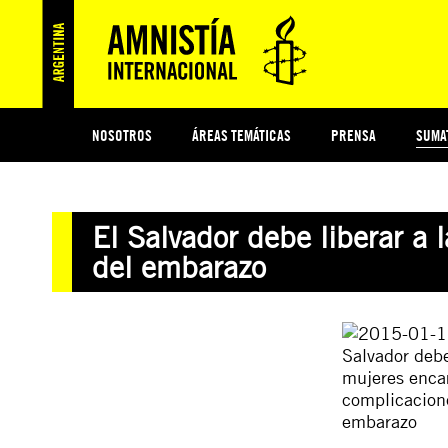
NOSOTROS
ÁREAS TEMÁTICAS
PRENSA
SUMA
ESI
#MIDECISIÓN
HISTORIA DE AMNISTÍA INTERNACIONAL
PROTECCIÓN Y PROMOCIÓN DE DERECHOS HUMANOS
NOTICIAS Y COMUNICADOS
JÓVENES ACTIVISTAS
COLECTIVO
TESTAMENTO SOLIDARIO
COMPROMETIDOS
AMNISTÍA EN LOS MEDIOS
¿QUIÉNES SOMOS
JUEGOS
DON
JUS
El Salvador debe liberar a 
PREGUNTAS FRECUENTES
del embarazo