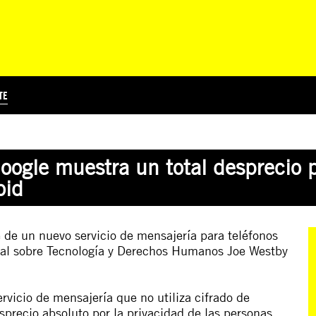
TE
?
Á
TICIA INTERNACIONAL
CURSOS ONLINE
SUSCRIBITE
PREGUNTAS FRECUENTES
ESCRIBÍ POR LOS DERECHOS
EDUCACIÓN EN DERECHOS HUMANOS Y JÓVENES
EDH Y JÓVENES EN EL MUND
oogle muestra un total desprecio p
oid
 de un nuevo servicio de mensajería para teléfonos
onal sobre Tecnología y Derechos Humanos Joe Westby
rvicio de mensajería que no utiliza cifrado de
precio absoluto por la privacidad de las personas