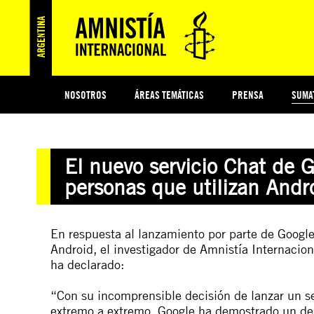
NOSOTROS
ÁREAS TEMÁTICAS
PRENSA
SUMA
ESI
#MIDECISIÓN
HISTORIA DE AMNISTÍA INTERNACIONAL
PROTECCIÓN Y PROMOCIÓN DE DERECHOS HUMANOS
NOTICIAS Y COMUNICADOS
JÓVENES ACTIVISTAS
COLECTIVO
TESTAMENTO SOLIDARIO
COMPROMETIDOS
AMNISTÍA EN LOS MEDIOS
¿QUIÉNES SOMOS
JUEGOS
DON
JUS
El nuevo servicio Chat de G
PREGUNTAS FRECUENTES
personas que utilizan Andr
En respuesta al lanzamiento por parte de Google
Android, el investigador de Amnistía Internaci
ha declarado:
“Con su incomprensible decisión de lanzar un se
extremo a extremo, Google ha demostrado un des