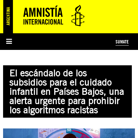
SUMATE
ESI
HISTORIA DE AMNISTÍA INTERNACIONAL
PROTECCIÓN Y PROMOCIÓN DE DERECHOS HUMANOS
NOTICIAS Y COMUNICADOS
JÓVENES ACTIVISTAS
#MIDECISIÓN
COLECTIVO
TESTAMENTO SOLIDARIO
AMNISTÍA EN LOS MEDIOS
COMPROMETIDOS
¿QUIÉNES SOMOS?
JUEGOS
DONÁ
CURSO
NOSOTROS
El escándalo de los
PREGUNTAS FRECUENTES
PREGUNTAS FRECUENTES
JUSTICIA INTERNACIONAL
SUSCRIBITE
ÁREAS TEMÁTICAS
subsidios para el cuidado
EDUCACIÓN EN DERECHOS HUMANOS Y JÓVENES
infantil en Países Bajos, una
PRENSA
alerta urgente para prohibir
los algoritmos racistas