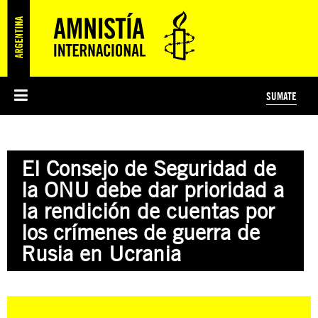
SUMATE
ESI
HISTORIA DE AMNISTÍA INTERNACIONAL
PROTECCIÓN Y PROMOCIÓN DE DERECHOS HUMANOS
NOTICIAS Y COMUNICADOS
JÓVENES ACTIVISTAS
#MIDECISIÓN
COLECTIVO
TESTAMENTO SOLIDARIO
AMNISTÍA EN LOS MEDIOS
COMPROMETIDOS
¿QUIÉNES SOMOS?
JUEGOS
DONÁ
CURSO
NOSOTROS
El Consejo de Seguridad de
PREGUNTAS FRECUENTES
PREGUNTAS FRECUENTES
JUSTICIA INTERNACIONAL
SUSCRIBITE
ÁREAS TEMÁTICAS
la ONU debe dar prioridad a
EDUCACIÓN EN DERECHOS HUMANOS Y JÓVENES
la rendición de cuentas por
PRENSA
los crímenes de guerra de
Rusia en Ucrania