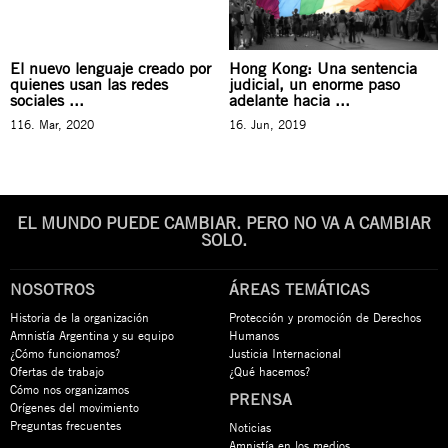
El nuevo lenguaje creado por
Hong Kong: Una sentencia
quienes usan las redes
judicial, un enorme paso
sociales ...
adelante hacia ...
116. Mar, 2020
16. Jun, 2019
EL MUNDO PUEDE CAMBIAR. PERO NO VA A CAMBIAR
SOLO.
NOSOTROS
ÁREAS TEMÁTICAS
Historia de la organización
Protección y promoción de Derechos
Amnistía Argentina y su equipo
Humanos
¿Cómo funcionamos?
Justicia Internacional
Ofertas de trabajo
¿Qué hacemos?
Cómo nos organizamos
PRENSA
Orígenes del movimiento
Preguntas frecuentes
Noticias
Amnistía en los medios