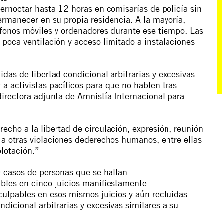
ernocta
r hasta 12 horas en comisarías
de
policía sin
rmanecer en su propia residencia.
A
la mayoría,
fonos móviles y ordenadores durante ese tiempo. Las
poca ventilación y
a
cceso limitado
a
instalaciones
idas
de
libertad
con
dicional
a
rbitrarias
y excesivas
r
a
a
ctivistas
pacíficos
para que no hablen tras
directora
a
djunta
de
A
mnistía Internacional para
e
recho
a
la
libertad
de
circulación, expresión, reunión
r
a
otras violaciones
de
de
rechos humanos,
entre
ellas
plotación.”
 casos
de
personas
que se hallan
ables en cinco juicios manifiestamente
culpables en esos mismos juicios y
a
ún recluidas
on
dicional
a
rbitrarias
y excesivas similares
a
su