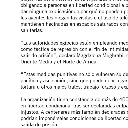
obligando
a
personas
en
libertad
con
dicional
a
p
dar ninguna explicación
de
por qué no pueden pe
los
a
gentes les niegan las visitas o el uso
de
telé
mantienen hacinadas en espacios saturados
con
sanitarias.
“Las
a
utoridades egipcias están empleando
med
como táctica
de
represión
con
el fin
de
intimida
salir
de
prisión”,
de
claró Magdalena Mughrabi, 
Oriente Medio y el Norte
de
Á
frica.
“Estas
medidas
punitivas no sólo vulneran su
d
pacífica y
a
sociación, sino que pueden dar luga
tortura u otros malos tratos, trabajo forzoso y ex
La organización tiene
con
stancia
de
más
de
400
en
libertad
con
dicional
tras ser
de
claradas culp
injustos.
A
centenares más también
de
claradas 
podrían imponérseles
con
diciones
de
libertad
c
salida
de
prisión.