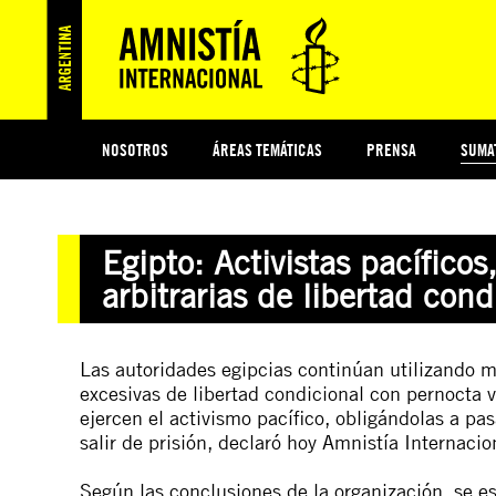
NOSOTROS
ÁREAS TEMÁTICAS
PRENSA
SUMA
ESI
#MIDECISIÓN
HISTORIA DE AMNISTÍA INTERNACIONAL
PROTECCIÓN Y PROMOCIÓN DE DERECHOS HUMANOS
NOTICIAS Y COMUNICADOS
JÓVENES ACTIVISTAS
COLECTIVO
TESTAMENTO SOLIDARIO
COMPROMETIDOS
AMNISTÍA EN LOS MEDIOS
¿QUIÉNES SOMOS
JUEGOS
DON
JUS
Egipto: Activistas pacífic
PREGUNTAS FRECUENTES
arbitrarias de libertad con
Las
a
utoridades egipcias
con
tinúan utilizando
m
excesivas
de
libertad
con
dicional
con
pernocta
v
ejercen el
a
ctivismo pacífico, obligándolas
a
pasa
salir
de
prisión,
de
claró hoy
A
mnistía Internacio
Según las
con
clusiones
de
la organización, se e