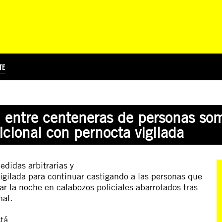
TE
?
Á
TICIA INTERNACIONAL
CURSOS ONLINE
SUSCRIBITE
PREGUNTAS FRECUENTES
ESCRIBÍ POR LOS DERECHOS
EDUCACIÓN EN DERECHOS HUMANOS Y JÓVENES
EDH Y JÓVENES EN EL MUND
os, entre centeneras de personas s
dicional con pernocta vigilada
edidas
a
rbitrarias
y
igilada
para
con
tinuar castigando
a
las
personas
que
r la noche en calabozos policiales
a
barrotados tras
nal.
stá