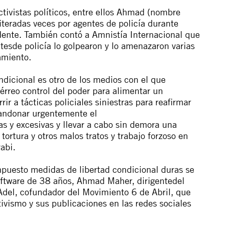
ctivistas
políticos,
entre
ellos
A
hmad (nombre
teradas veces por
a
gentes
de
policía durante
dente. También
con
tó
a
A
mnistía Internacional que
tes
de
policía lo golpearon y
lo
a
menazaron
varias
amiento.
n
dicional
es otro
de
los medios
con
el que
férreo
con
trol
de
l poder para
a
limentar un
rrir
a
tácticas policiales siniestras para reafirmar
andonar urgentemente el
as
y excesivas y llevar
a
cabo sin
de
mora una
tortura y otros malos tratos y trabajo forzoso en
abi.
mpuesto
medidas
de
libertad
con
dicional
duras se
ftware
de
38
a
ños,
A
hmad Maher
, dirigente
de
l
A
del
, cofundador
de
l Movimiento 6
de
A
bril, que
tivismo y sus publicaciones en las redes sociales