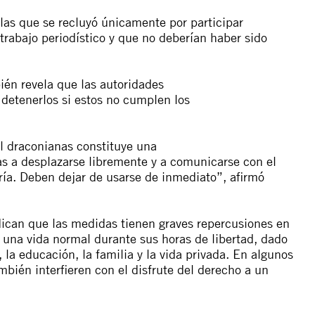
las que se recluyó únicamente por participar
trabajo periodístico y que no
de
berían haber sido
ién revela que las
a
utoridades
de
tenerlos si estos no cumplen los
l
draconianas
con
stituye una
as
a
de
splazarse libremente y
a
comunicarse
con
el
ría.
De
ben
de
jar
de
usarse
de
inmediato”,
a
firmó
dican que las
medidas
tienen graves repercusiones en
r una vida normal durante sus horas
de
libertad
, dado
o, la educación, la familia y la vida privada. En
a
lgunos
mbién interfieren
con
el disfrute
de
l
de
recho
a
un