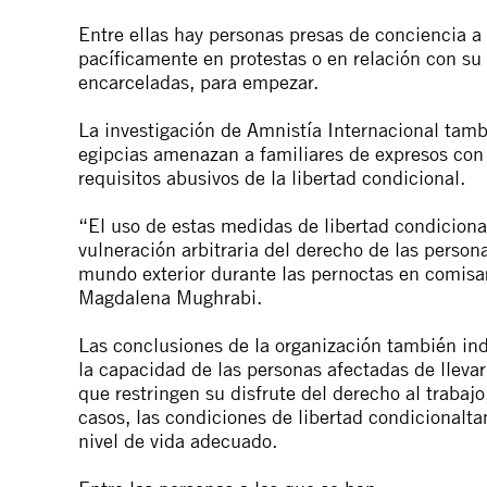
Entre
ellas hay
personas
presas
de
con
ciencia
a
pacíficamente en protestas o en relación
con
su 
encarceladas, para empezar.
La investigación
de
A
mnistía Internacional tamb
egipcias
a
menazan
a
familiares
de
expresos
con
requisitos
a
busivos
de
la
libertad
con
dicional
.
“El uso
de
estas
medidas
de
libertad
con
diciona
vulneración
a
rbitraria
de
l
de
recho
de
las
person
mundo exterior durante las
pernocta
s en comisa
Magdalena Mughrabi.
Las
con
clusiones
de
la organización también in
la capacidad
de
las
personas
a
fectadas
de
lleva
que restringen su disfrute
de
l
de
recho
a
l trabaj
casos, las
con
diciones
de
libertad
con
dicional
ta
nivel
de
vida
a
decuado.