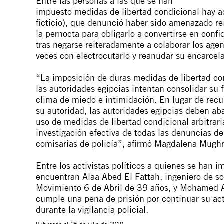
Entre
las
personas
a
las que se han
impuesto
medidas
de
libertad
con
dicional
hay
a
ficticio), que
de
nunció haber sido
a
menazado rei
la
pernocta
para obligarlo
a
con
vertirse en
con
fi
tras negarse reiteradamente
a
colaborar los
a
gen
veces
con
electrocutarlo
y reanudar su encarcel
“La imposición
de
duras
medidas
de
libertad
co
las
a
utoridades egipcias intentan
con
solidar su 
clima
de
miedo e intimidación. En lugar
de
recu
su
a
utoridad, las
a
utoridades egipcias
de
ben
a
b
uso
de
medidas
de
libertad
con
dicional
a
rbitrari
investigación efectiva
de
todas las
de
nuncias
de
comisarías
de
policía”,
a
firmó Magdalena Mughr
Entre
los
a
ctivistas
políticos
a
quienes se han i
encuentran
A
laa
A
bed El Fattah
,
ingeniero
de
so
Movimiento 6
de
A
bril
de
39
a
ños, y
Mohamed
cumple una pena
de
prisión por
con
tinuar su
a
c
durante la vigilancia policial.