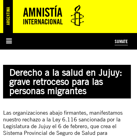
SUMATE
ESI
HISTORIA DE AMNISTÍA INTERNACIONAL
PROTECCIÓN Y PROMOCIÓN DE DERECHOS HUMANOS
NOTICIAS Y COMUNICADOS
JÓVENES ACTIVISTAS
#MIDECISIÓN
COLECTIVO
TESTAMENTO SOLIDARIO
AMNISTÍA EN LOS MEDIOS
COMPROMETIDOS
¿QUIÉNES SOMOS?
JUEGOS
DONÁ
CURSO
NOSOTROS
Derecho a la salud en Jujuy:
PREGUNTAS FRECUENTES
PREGUNTAS FRECUENTES
JUSTICIA INTERNACIONAL
SUSCRIBITE
ÁREAS TEMÁTICAS
grave retroceso para las
EDUCACIÓN EN DERECHOS HUMANOS Y JÓVENES
personas migrantes
PRENSA
Las organizaciones abajo firmantes, manifestamos
nuestro rechazo a la Ley 6.116 sancionada por la
Legislatura de Jujuy el 6 de febrero, que crea el
Sistema Provincial de Seguro de Salud para