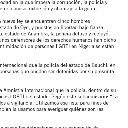
dad en la que impera la corrupción, la policía y
eter a acoso, extorsión y chantaje a la gente.
ta nueva ley se encuentran cinco hombres
tado de Oyo, y puestos en libertad bajo fianza
a, estado de Anambra, la policía detuvo y recluyó,
. Unos defensores de los derechos humanos han dicho
intimidación de personas LGBTI en Nigeria se están
ternacional que la policía del estado de Bauchi, en
7 personas que pueden ser detenidas por su presunta
 Amnistía Internacional que la policía, dentro de su
rsonas LGBTI del estado. Según este subcomisario: “La
os a vigilancia. Utilizamos esa lista para fines de
mbién la usamos para averiguar quiénes son las
ue cesen las detenciones y que pongan fin de