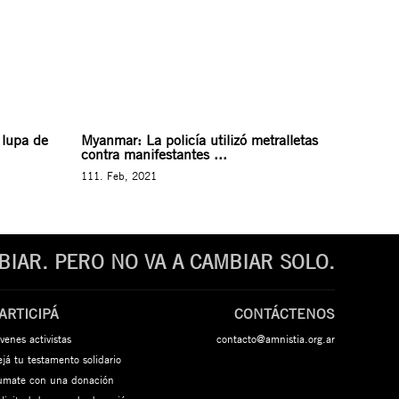
 lupa de
Myanmar: La policía utilizó metralletas
contra manifestantes ...
111. Feb, 2021
IAR. PERO NO VA A CAMBIAR SOLO.
ARTICIPÁ
CONTÁCTENOS
venes activistas
contacto@amnistia.org.ar
já tu testamento solidario
umate con una donación