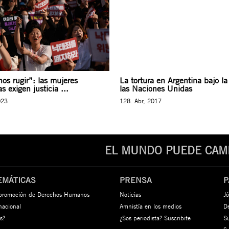
os rugir”: las mujeres
La tortura en Argentina bajo la
s exigen justicia ...
las Naciones Unidas
023
128. Abr, 2017
EL MUNDO PUEDE CAMB
EMÁTICAS
PRENSA
P
 promoción de Derechos Humanos
Noticias
Jó
rnacional
Amnistía en los medios
De
s?
¿Sos periodista? Suscribite
S