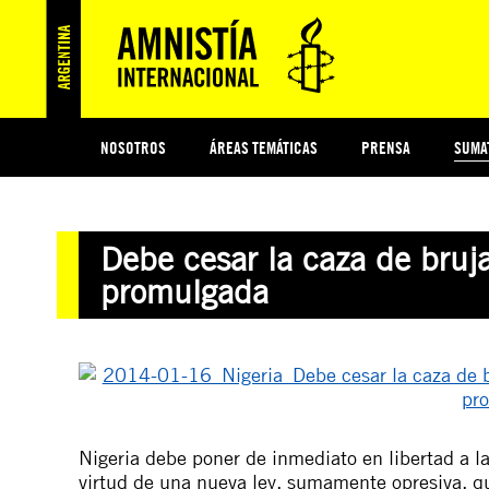
NOSOTROS
ÁREAS TEMÁTICAS
PRENSA
SUMA
ESI
#MIDECISIÓN
HISTORIA DE AMNISTÍA INTERNACIONAL
PROTECCIÓN Y PROMOCIÓN DE DERECHOS HUMANOS
NOTICIAS Y COMUNICADOS
JÓVENES ACTIVISTAS
COLECTIVO
TESTAMENTO SOLIDARIO
COMPROMETIDOS
AMNISTÍA EN LOS MEDIOS
¿QUIÉNES SOMOS
JUEGOS
DON
JUS
Debe cesar la caza de bruj
PREGUNTAS FRECUENTES
promulgada
Nigeria debe poner de inmediato en libertad a 
virtud de una nueva ley, sumamente opresiva, q