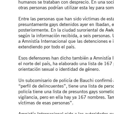
humanos se trataban con desprecio. En una socie
otras personas podrían utilizar esta ley para som
Entre las personas que han sido víctimas de es
presuntamente gays detenidos ayer en Ibadan, es
posteriormente. En la ciudad suroriental de Awk
según la información recibida, a seis personas
a Amnistía Internacional que las detenciones e 
extendiendo por todo el país.
Esos defensores han dicho también a Amnistía In
el norte del país, ha elaborado una lista de 16
orientación sexual o identidad de género.
Un subcomisario de policía de Bauchi confirmó a
“perfil de delincuentes”, tiene una lista de pe
policía tiene una lista de presuntos gays sometid
vigilancia, pero en ella hay ya 167 nombres. Ta
víctimas de esas personas”.
Amnistía Internacional pide a las autoridades q