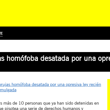
TE
?
Á
TICIA INTERNACIONAL
CURSOS ONLINE
SUSCRIBITE
PREGUNTAS FRECUENTES
ESCRIBÍ POR LOS DERECHOS
EDUCACIÓN EN DERECHOS HUMANOS Y JÓVENES
EDH Y JÓVENES EN EL MUND
as homófoba desatada por una opre
las más de 10 personas que ya han sido detenidas en
ue pisotea una serie de derechos humanos y