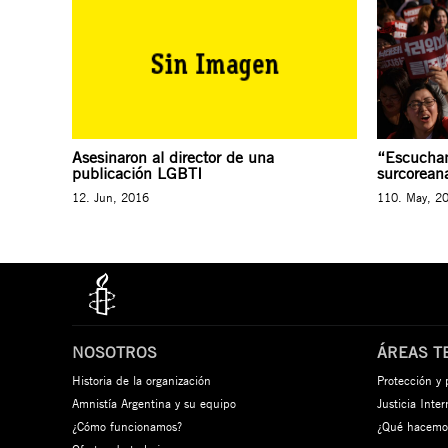
Asesinaron al director de una
“Escuchan
publicación LGBTI
surcoreana
12. Jun, 2016
110. May, 2
NOSOTROS
ÁREAS T
Historia de la organización
Protección y
Amnistía Argentina y su equipo
Justicia Inte
¿Cómo funcionamos?
¿Qué hacemo