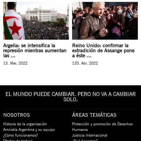
Argelia: se intensifica la
Reino Unido: confirmar la
represión mientras aumentan
extradición de Assange pone
las ...
a éste ...
13. Mar, 2022
120. Abr, 2022
EL MUNDO PUEDE CAMBIAR. PERO NO VA A CAMBIAR
SOLO.
NOSOTROS
ÁREAS TEMÁTICAS
Historia de la organización
Protección y promoción de Derechos
Amnistía Argentina y su equipo
Humanos
¿Cómo funcionamos?
Justicia Internacional
Ofertas de trabajo
¿Qué hacemos?