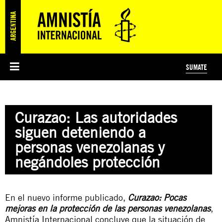
SUMATE
ESI
HISTORIA DE AMNISTÍA INTERNACIONAL
PROTECCIÓN Y PROMOCIÓN DE DERECHOS HUMANOS
NOTICIAS Y COMUNICADOS
JÓVENES ACTIVISTAS
#MIDECISIÓN
COLECTIVO
TESTAMENTO SOLIDARIO
AMNISTÍA EN LOS MEDIOS
COMPROMETIDOS
¿QUIÉNES SOMOS?
JUEGOS
DONÁ
CURSO
NOSOTROS
Curazao: Las autoridades
PREGUNTAS FRECUENTES
PREGUNTAS FRECUENTES
JUSTICIA INTERNACIONAL
SUSCRIBITE
ÁREAS TEMÁTICAS
siguen deteniendo a
EDUCACIÓN EN DERECHOS HUMANOS Y JÓVENES
personas venezolanas y
PRENSA
negándoles protección
En el nuevo informe publicado,
Curazao: Pocas
mejoras en la protección de las personas venezolanas
,
Amnistía Internacional concluye que la situación de