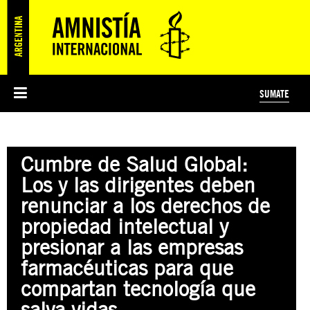
SUMATE
ESI
HISTORIA DE AMNISTÍA INTERNACIONAL
PROTECCIÓN Y PROMOCIÓN DE DERECHOS HUMANOS
NOTICIAS Y COMUNICADOS
JÓVENES ACTIVISTAS
#MIDECISIÓN
COLECTIVO
TESTAMENTO SOLIDARIO
AMNISTÍA EN LOS MEDIOS
COMPROMETIDOS
¿QUIÉNES SOMOS?
JUEGOS
DONÁ
CURSO
NOSOTROS
Cumbre de Salud Global:
PREGUNTAS FRECUENTES
PREGUNTAS FRECUENTES
JUSTICIA INTERNACIONAL
SUSCRIBITE
ÁREAS TEMÁTICAS
Los y las dirigentes deben
EDUCACIÓN EN DERECHOS HUMANOS Y JÓVENES
renunciar a los derechos de
PRENSA
propiedad intelectual y
presionar a las empresas
farmacéuticas para que
compartan tecnología que
salva vidas