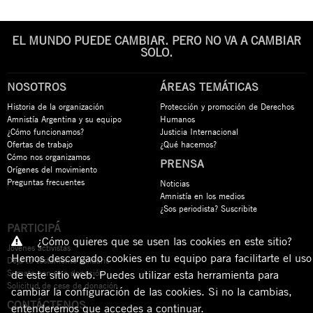
EL MUNDO PUEDE CAMBIAR. PERO NO VA A CAMBIAR
SOLO.
NOSOTROS
ÁREAS TEMÁTICAS
Historia de la organización
Protección y promoción de Derechos
Amnistía Argentina y su equipo
Humanos
¿Cómo funcionamos?
Justicia Internacional
Ofertas de trabajo
¿Qué hacemos?
Cómo nos organizamos
PRENSA
Orígenes del movimiento
Preguntas frecuentes
Noticias
Amnistía en los medios
¿Sos periodista? Suscribite
PARTICIPÁ
¿Cómo quieres que se usen las cookies en este sitio?
Jóvenes activistas
Hemos descargado cookies en tu equipo para facilitarte el uso
Dejá tu testamento solidario
Sumate con una donación
de este sitio web. Puedes utilizar esta herramienta para
Solicitud de cese de donación
cambiar la configuración de las cookies. Si no la cambias,
CONTÁCTENOS
entenderemos que accedes a continuar.