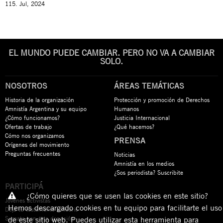
115. Jul, 2024
EL MUNDO PUEDE CAMBIAR. PERO NO VA A CAMBIAR
SOLO.
NOSOTROS
ÁREAS TEMÁTICAS
Historia de la organización
Protección y promoción de Derechos
Amnistía Argentina y su equipo
Humanos
¿Cómo funcionamos?
Justicia Internacional
Ofertas de trabajo
¿Qué hacemos?
Cómo nos organizamos
PRENSA
Orígenes del movimiento
Preguntas frecuentes
Noticias
Amnistía en los medios
¿Sos periodista? Suscribite
PARTICIPÁ
¿Cómo quieres que se usen las cookies en este sitio?
Jóvenes activistas
Hemos descargado cookies en tu equipo para facilitarte el uso
Dejá tu testamento solidario
Sumate con una donación
de este sitio web. Puedes utilizar esta herramienta para