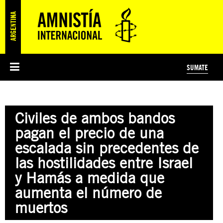
SUMATE
ESI
HISTORIA DE AMNISTÍA INTERNACIONAL
PROTECCIÓN Y PROMOCIÓN DE DERECHOS HUMANOS
NOTICIAS Y COMUNICADOS
JÓVENES ACTIVISTAS
#MIDECISIÓN
COLECTIVO
TESTAMENTO SOLIDARIO
AMNISTÍA EN LOS MEDIOS
COMPROMETIDOS
¿QUIÉNES SOMOS?
JUEGOS
DONÁ
CURSO
NOSOTROS
Civiles de ambos bandos
PREGUNTAS FRECUENTES
PREGUNTAS FRECUENTES
JUSTICIA INTERNACIONAL
SUSCRIBITE
ÁREAS TEMÁTICAS
pagan el precio de una
EDUCACIÓN EN DERECHOS HUMANOS Y JÓVENES
escalada sin precedentes de
PRENSA
las hostilidades entre Israel
y Hamás a medida que
aumenta el número de
muertos