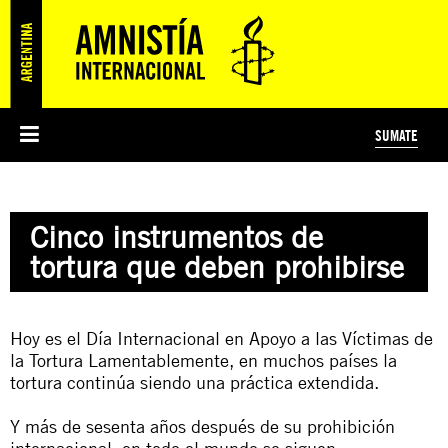
SUMATE
ESI
HISTORIA DE AMNISTÍA INTERNACIONAL
PROTECCIÓN Y PROMOCIÓN DE DERECHOS HUMANOS
NOTICIAS Y COMUNICADOS
JÓVENES ACTIVISTAS
#MIDECISIÓN
COLECTIVO
TESTAMENTO SOLIDARIO
AMNISTÍA EN LOS MEDIOS
COMPROMETIDOS
¿QUIÉNES SOMOS?
JUEGOS
DONÁ
CURSO
NOSOTROS
Cinco instrumentos de
PREGUNTAS FRECUENTES
PREGUNTAS FRECUENTES
JUSTICIA INTERNACIONAL
SUSCRIBITE
ÁREAS TEMÁTICAS
tortura que deben prohibirse
EDUCACIÓN EN DERECHOS HUMANOS Y JÓVENES
PRENSA
Hoy es el Día Internacional en Apoyo a las Víctimas de
la Tortura Lamentablemente, en muchos países la
tortura continúa siendo una práctica extendida.
Y más de sesenta años después de su prohibición