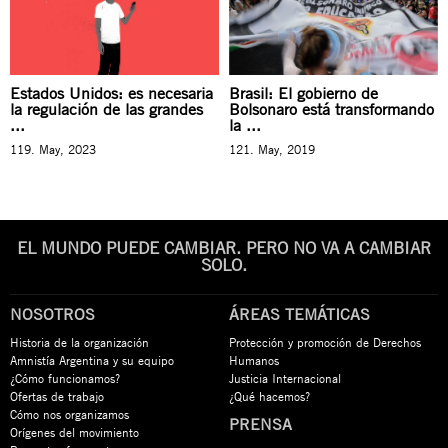
Estados Unidos: es necesaria
Brasil: El gobierno de
la regulación de las grandes
Bolsonaro está transformando
...
la ...
119. May, 2023
121. May, 2019
EL MUNDO PUEDE CAMBIAR. PERO NO VA A CAMBIAR
SOLO.
NOSOTROS
ÁREAS TEMÁTICAS
Historia de la organización
Protección y promoción de Derechos
Amnistía Argentina y su equipo
Humanos
¿Cómo funcionamos?
Justicia Internacional
Ofertas de trabajo
¿Qué hacemos?
Cómo nos organizamos
PRENSA
Orígenes del movimiento