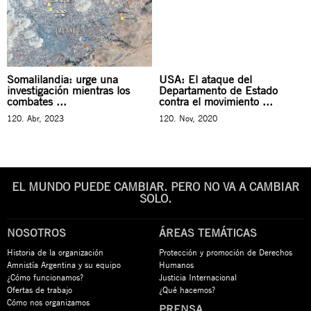
Somalilandia: urge una
USA: El ataque del
investigación mientras los
Departamento de Estado
combates ...
contra el movimiento ...
120. Abr, 2023
120. Nov, 2020
EL MUNDO PUEDE CAMBIAR. PERO NO VA A CAMBIAR
SOLO.
NOSOTROS
ÁREAS TEMÁTICAS
Historia de la organización
Protección y promoción de Derechos
Amnistía Argentina y su equipo
Humanos
¿Cómo funcionamos?
Justicia Internacional
Ofertas de trabajo
¿Qué hacemos?
Cómo nos organizamos
PRENSA