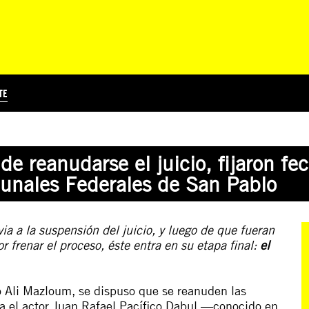
TE
?
Á
TICIA INTERNACIONAL
CURSOS ONLINE
SUSCRIBITE
PREGUNTAS FRECUENTES
ESCRIBÍ POR LOS DERECHOS
EDUCACIÓN EN DERECHOS HUMANOS Y JÓVENES
EDH Y JÓVENES EN EL MUND
e reanudarse el juicio, fijaron fec
bunales Federales de San Pablo
a a la suspensión del juicio, y luego de que fueran
 frenar el proceso, éste entra en su etapa final:
el
lo Ali Mazloum
,
se dispuso que se reanuden las
tra el actor Juan Rafael Pacífico Dabul —conocido en