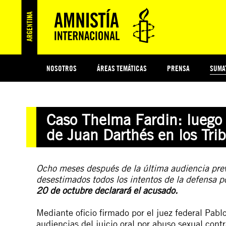
NOSOTROS
ÁREAS TEMÁTICAS
PRENSA
SUMA
ESI
#MIDECISIÓN
HISTORIA DE AMNISTÍA INTERNACIONAL
PROTECCIÓN Y PROMOCIÓN DE DERECHOS HUMANOS
NOTICIAS Y COMUNICADOS
JÓVENES ACTIVISTAS
COLECTIVO
TESTAMENTO SOLIDARIO
COMPROMETIDOS
AMNISTÍA EN LOS MEDIOS
¿QUIÉNES SOMOS
JUEGOS
DON
JUS
Caso Thelma Fardin: luego d
PREGUNTAS FRECUENTES
de Juan Darthés en los Tri
Ocho meses después de la última audiencia previ
desestimados todos los intentos de la defensa por
20 de octubre declarará el acusado.
Mediante oficio firmado por el juez federal Pab
audiencias del juicio oral por abuso sexual con