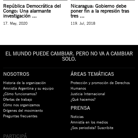
República Democrática del
Nicaragua: Gobierno debe
Congo: Una alarmante
poner fin a la represión tras
investigación ...
tres ...
17. May, 2020
119. Jul, 2018
EL MUNDO PUEDE CAMBIAR. PERO NO VA A CAMBIAR
SOLO.
NOSOTROS
ÁREAS TEMÁTICAS
Historia de la organización
Protección y promoción de Derechos
Amnistía Argentina y su equipo
Humanos
¿Cómo funcionamos?
Justicia Internacional
Ofertas de trabajo
¿Qué hacemos?
Cómo nos organizamos
PRENSA
Orígenes del movimiento
Preguntas frecuentes
Noticias
Amnistía en los medios
¿Sos periodista? Suscribite
PARTICIPÁ