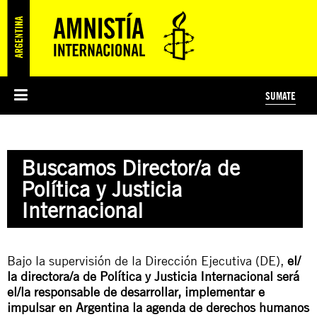
SUMATE
ESI
HISTORIA DE AMNISTÍA INTERNACIONAL
PROTECCIÓN Y PROMOCIÓN DE DERECHOS HUMANOS
NOTICIAS Y COMUNICADOS
JÓVENES ACTIVISTAS
#MIDECISIÓN
COLECTIVO
TESTAMENTO SOLIDARIO
AMNISTÍA EN LOS MEDIOS
COMPROMETIDOS
¿QUIÉNES SOMOS?
JUEGOS
DONÁ
CURSO
NOSOTROS
Buscamos Director/a de
PREGUNTAS FRECUENTES
PREGUNTAS FRECUENTES
JUSTICIA INTERNACIONAL
SUSCRIBITE
ÁREAS TEMÁTICAS
Política y Justicia
EDUCACIÓN EN DERECHOS HUMANOS Y JÓVENES
Internacional
PRENSA
Bajo la supervisión de la Dirección Ejecutiva (DE),
el/
la directora/a de Política y Justicia Internacional será
el/la responsable de desarrollar, implementar e
impulsar en Argentina la agenda de derechos humanos