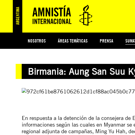
NOSOTROS
ÁREAS TEMÁTICAS
PRENSA
SUMA
ESI
#MIDECISIÓN
HISTORIA DE AMNISTÍA INTERNACIONAL
PROTECCIÓN Y PROMOCIÓN DE DERECHOS HUMANOS
NOTICIAS Y COMUNICADOS
JÓVENES ACTIVISTAS
COLECTIVO
TESTAMENTO SOLIDARIO
COMPROMETIDOS
AMNISTÍA EN LOS MEDIOS
¿QUIÉNES SOMOS
JUEGOS
DON
JUS
Birmania: Aung San Suu Kyi
PREGUNTAS FRECUENTES
En respuesta a la detención de la consejera de 
informaciones según las cuales en Myanmar se es
regional adjunta de campañas, Ming Yu Hah, dec