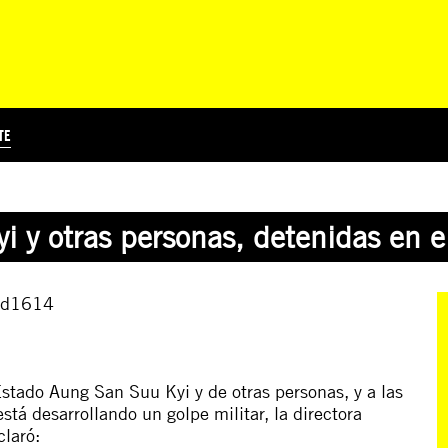
TE
?
Á
TICIA INTERNACIONAL
CURSOS ONLINE
SUSCRIBITE
PREGUNTAS FRECUENTES
ESCRIBÍ POR LOS DERECHOS
EDUCACIÓN EN DERECHOS HUMANOS Y JÓVENES
EDH Y JÓVENES EN EL MUND
 y otras personas, detenidas en el
Estado Aung San Suu Kyi y de otras personas, y a las
tá desarrollando un golpe militar, la directora
laró: