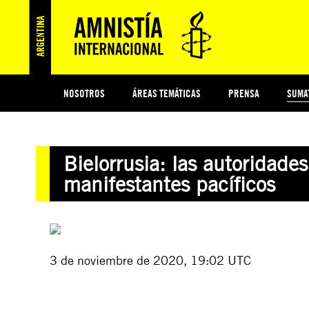
NOSOTROS
ÁREAS TEMÁTICAS
PRENSA
SUMA
ESI
#MIDECISIÓN
HISTORIA DE AMNISTÍA INTERNACIONAL
PROTECCIÓN Y PROMOCIÓN DE DERECHOS HUMANOS
NOTICIAS Y COMUNICADOS
JÓVENES ACTIVISTAS
COLECTIVO
TESTAMENTO SOLIDARIO
COMPROMETIDOS
AMNISTÍA EN LOS MEDIOS
¿QUIÉNES SOMOS
JUEGOS
DON
JUS
Bielorrusia: las autoridad
PREGUNTAS FRECUENTES
manifestantes pacíficos
3 de noviembre de 2020, 19:02 UTC