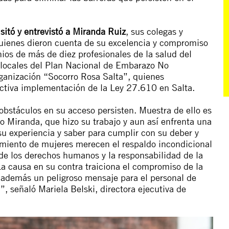
isitó y entrevistó a Miranda Ruiz
, sus colegas y
uienes dieron cuenta de su excelencia y compromiso
ios de más de diez profesionales de la salud del
s locales del Plan Nacional de Embarazo No
rganización “Socorro Rosa Salta”, quienes
fectiva implementación de la Ley 27.610 en Salta.
 obstáculos en su acceso persisten. Muestra de ello es
o Miranda, que hizo su trabajo y aun así enfrenta una
su experiencia y saber para cumplir con su deber y
imiento de mujeres merecen el respaldo incondicional
de los derechos humanos y la responsabilidad de la
La causa en su contra traiciona el compromiso de la
e además un peligroso mensaje para el personal de
l”
, señaló Mariela Belski, directora ejecutiva de