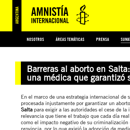
NOSOTROS
ÁREAS TEMÁTICAS
PRENSA
SUMA
ESI
#MIDECISIÓN
HISTORIA DE AMNISTÍA INTERNACIONAL
PROTECCIÓN Y PROMOCIÓN DE DERECHOS HUMANOS
NOTICIAS Y COMUNICADOS
JÓVENES ACTIVISTAS
COLECTIVO
TESTAMENTO SOLIDARIO
COMPROMETIDOS
AMNISTÍA EN LOS MEDIOS
¿QUIÉNES SOMOS
JUEGOS
DON
JUS
Barreras al aborto en Salta:
PREGUNTAS FRECUENTES
una médica que garantizó 
En el marco de una estrategia internacional de 
procesada injustamente por garantizar un aborto
Salta
para exigir a las autoridades el cese de l
relevancia que tiene el trabajo que cada día real
como el impacto negativo de su criminalización 
provincia, por lo que exigió la adopción de medi