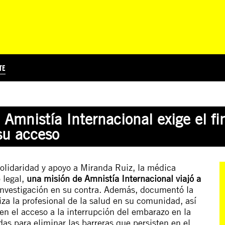
TE
?
Á
TICIA INTERNACIONAL
CURSOS ONLINE
SUSCRIBITE
PREGUNTAS FRECUENTES
ESCRIBÍ POR LOS DERECHOS
EDUCACIÓN EN DERECHOS HUMANOS Y JÓVENES
EDH Y JÓVENES EN EL MUND
 Amnistía Internacional exige el fi
su acceso
solidaridad y apoyo a Miranda Ruiz, la médica
 legal,
una misión de Amnistía Internacional viajó a
a investigación en su contra. Además, documentó la
iza la profesional de la salud en su comunidad, así
en el acceso a la interrupción del embarazo en la
das para eliminar las barreras que persisten en el