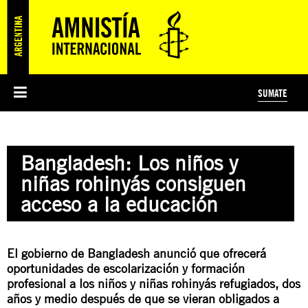
SUMATE
ESI
HISTORIA DE AMNISTÍA INTERNACIONAL
PROTECCIÓN Y PROMOCIÓN DE DERECHOS HUMANOS
NOTICIAS Y COMUNICADOS
JÓVENES ACTIVISTAS
#MIDECISIÓN
COLECTIVO
TESTAMENTO SOLIDARIO
AMNISTÍA EN LOS MEDIOS
COMPROMETIDOS
¿QUIÉNES SOMOS?
JUEGOS
DONÁ
CURSO
NOSOTROS
Bangladesh: Los niños y
PREGUNTAS FRECUENTES
PREGUNTAS FRECUENTES
JUSTICIA INTERNACIONAL
SUSCRIBITE
ÁREAS TEMÁTICAS
niñas rohinyás consiguen
EDUCACIÓN EN DERECHOS HUMANOS Y JÓVENES
acceso a la educación
PRENSA
El gobierno de Bangladesh anunció que ofrecerá
oportunidades de escolarización y formación
profesional a los niños y niñas rohinyás refugiados, dos
años y medio después de que se vieran obligados a