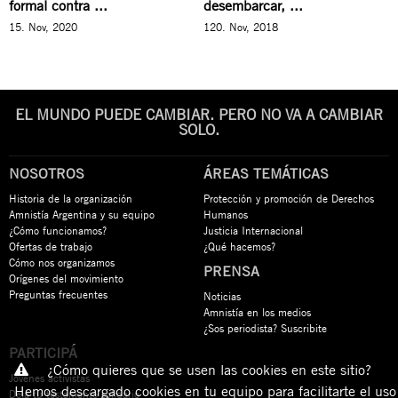
formal contra ...
desembarcar, ...
15. Nov, 2020
120. Nov, 2018
EL MUNDO PUEDE CAMBIAR. PERO NO VA A CAMBIAR
SOLO.
NOSOTROS
ÁREAS TEMÁTICAS
Historia de la organización
Protección y promoción de Derechos
Amnistía Argentina y su equipo
Humanos
¿Cómo funcionamos?
Justicia Internacional
Ofertas de trabajo
¿Qué hacemos?
Cómo nos organizamos
PRENSA
Orígenes del movimiento
Preguntas frecuentes
Noticias
Amnistía en los medios
¿Sos periodista? Suscribite
PARTICIPÁ
¿Cómo quieres que se usen las cookies en este sitio?
Jóvenes activistas
Hemos descargado cookies en tu equipo para facilitarte el uso
Dejá tu testamento solidario