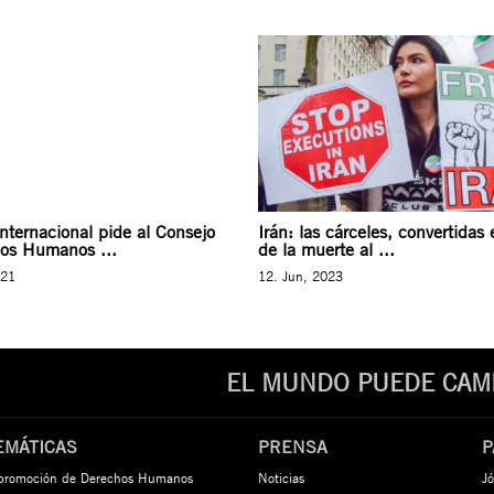
nternacional pide al Consejo
Irán: las cárceles, convertida
os Humanos ...
de la muerte al ...
021
12. Jun, 2023
EL MUNDO PUEDE CAMB
EMÁTICAS
PRENSA
P
 promoción de Derechos Humanos
Noticias
Jó