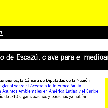
TE
?
Á
TICIA INTERNACIONAL
CURSOS ONLINE
SUSCRIBITE
PREGUNTAS FRECUENTES
ESCRIBÍ POR LOS DERECHOS
EDUCACIÓN EN DERECHOS HUMANOS Y JÓVENES
EDH Y JÓVENES EN EL MUND
rdo de Escazú, clave para el medio
stenciones, la Cámara de Diputados de la Nación
gional sobre el Acceso a la Información, la
 en Asuntos Ambientales en América Latina y el Caribe
,
ás de 540 organizaciones y personas ya habían