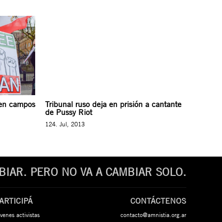
s en campos
Tribunal ruso deja en prisión a cantante
de Pussy Riot
124. Jul, 2013
IAR. PERO NO VA A CAMBIAR SOLO.
ARTICIPÁ
CONTÁCTENOS
venes activistas
contacto@amnistia.org.ar