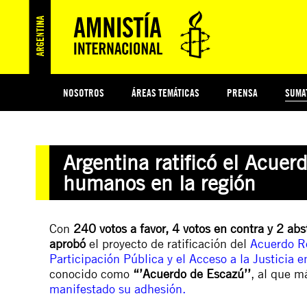
NOSOTROS
ÁREAS TEMÁTICAS
PRENSA
SUMA
ESI
#MIDECISIÓN
HISTORIA DE AMNISTÍA INTERNACIONAL
PROTECCIÓN Y PROMOCIÓN DE DERECHOS HUMANOS
NOTICIAS Y COMUNICADOS
JÓVENES ACTIVISTAS
COLECTIVO
TESTAMENTO SOLIDARIO
COMPROMETIDOS
AMNISTÍA EN LOS MEDIOS
¿QUIÉNES SOMOS
JUEGOS
DON
JUS
Argentina ratificó el Acue
PREGUNTAS FRECUENTES
humanos en la región
Con
240 votos a favor, 4 votos en contra y 2 ab
aprobó
el proyecto de ratificación del
Acuerdo Re
Participación Pública y el Acceso a la Justicia
conocido como
“’Acuerdo de Escazú’’
, al que m
manifestado su adhesión
.