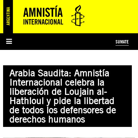
SUMATE
ESI
HISTORIA DE AMNISTÍA INTERNACIONAL
PROTECCIÓN Y PROMOCIÓN DE DERECHOS HUMANOS
NOTICIAS Y COMUNICADOS
JÓVENES ACTIVISTAS
#MIDECISIÓN
COLECTIVO
TESTAMENTO SOLIDARIO
AMNISTÍA EN LOS MEDIOS
COMPROMETIDOS
¿QUIÉNES SOMOS?
JUEGOS
DONÁ
CURSO
NOSOTROS
Arabia Saudita: Amnistía
PREGUNTAS FRECUENTES
PREGUNTAS FRECUENTES
JUSTICIA INTERNACIONAL
SUSCRIBITE
ÁREAS TEMÁTICAS
Internacional celebra la
EDUCACIÓN EN DERECHOS HUMANOS Y JÓVENES
liberación de Loujain al-
PRENSA
Hathloul y pide la libertad
de todos los defensores de
derechos humanos