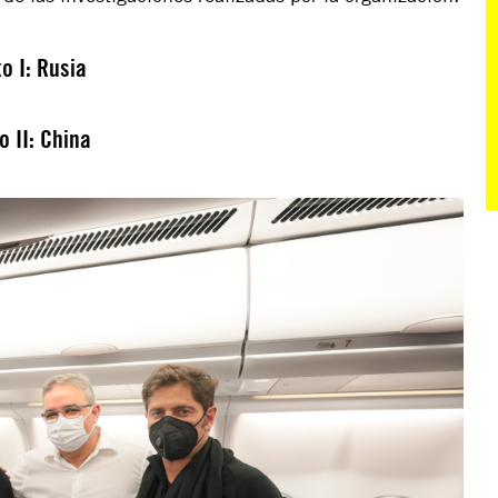
o I: Rusia
o II: China