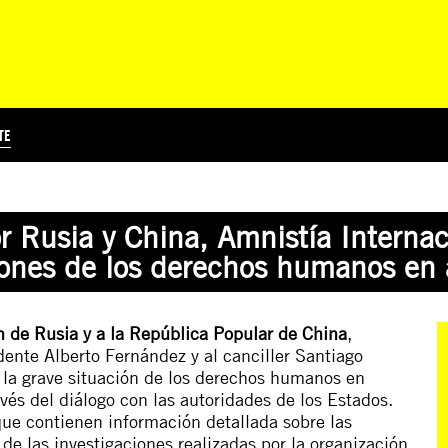
TE
?
Á
TICIA INTERNACIONAL
CURSOS ONLINE
SUSCRIBITE
PREGUNTAS FRECUENTES
ESCRIBÍ POR LOS DERECHOS
EDUCACIÓN EN DERECHOS HUMANOS Y JÓVENES
EDH Y JÓVENES EN EL MUND
or Rusia y China, Amnistía Internac
ciones de los derechos humanos en
ón de Rusia y a la República Popular de China
,
dente Alberto Fernández y al canciller Santiago
 la grave situación de los derechos humanos en
vés del diálogo con las autoridades de los Estados.
ue contienen información detallada sobre las
 de las investigaciones realizadas por la organización.