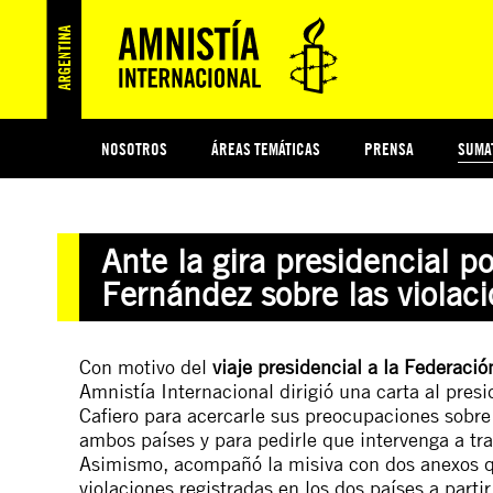
NOSOTROS
ÁREAS TEMÁTICAS
PRENSA
SUMA
ESI
#MIDECISIÓN
HISTORIA DE AMNISTÍA INTERNACIONAL
PROTECCIÓN Y PROMOCIÓN DE DERECHOS HUMANOS
NOTICIAS Y COMUNICADOS
JÓVENES ACTIVISTAS
COLECTIVO
TESTAMENTO SOLIDARIO
COMPROMETIDOS
AMNISTÍA EN LOS MEDIOS
¿QUIÉNES SOMOS
JUEGOS
DON
JUS
Ante la gira presidencial p
PREGUNTAS FRECUENTES
Fernández sobre las viola
Con motivo del
viaje presidencial a la Federaci
Amnistía Internacional dirigió una
carta
al presi
Cafiero para acercarle sus preocupaciones sobre
ambos países y para pedirle que intervenga a tra
Asimismo, acompañó la misiva con dos anexos q
violaciones registradas en los dos países a partir