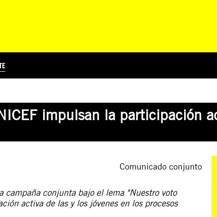
TE
?
Á
TICIA INTERNACIONAL
CURSOS ONLINE
SUSCRIBITE
PREGUNTAS FRECUENTES
ESCRIBÍ POR LOS DERECHOS
EDUCACIÓN EN DERECHOS HUMANOS Y JÓVENES
EDH Y JÓVENES EN EL MUND
ICEF impulsan la participación act
Comunicado conjunto
a campaña conjunta bajo el lema "Nuestro voto
ación activa de las y los jóvenes en los procesos