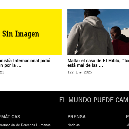
istía Internacional pidió
Malta: el caso de El Hiblu, “to
n por la ...
está mal de las ...
021
122. Ene, 2025
EL MUNDO PUEDE CAMB
EMÁTICAS
PRENSA
P
 promoción de Derechos Humanos
Noticias
Jó