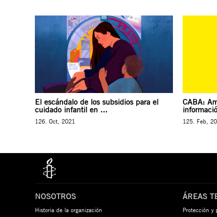
El escándalo de los subsidios para el
CABA: Amn
cuidado infantil en ...
informació
126. Oct, 2021
125. Feb, 2
NOSOTROS
ÁREAS T
Historia de la organización
Protección y