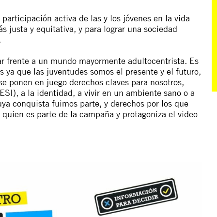
participación activa de la
s y l
o
s jóvenes en la vida
s just
a
y equitativ
a,
y
para
lograr una sociedad
.
ar frente a un mundo mayormente adultocentrista. Es
ya que las juventudes somos el presente y el futuro,
se ponen en juego derechos claves para nosotros,
ESI), a la identidad, a vivir en un ambiente sano o a
uya conquista fuimos parte, y derechos por los que
quien es parte de la campaña y protagoniza el video