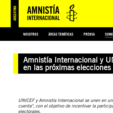
NOSOTROS
ÁREAS TEMÁTICAS
PRENSA
SUMA
ESI
#MIDECISIÓN
HISTORIA DE AMNISTÍA INTERNACIONAL
PROTECCIÓN Y PROMOCIÓN DE DERECHOS HUMANOS
NOTICIAS Y COMUNICADOS
JÓVENES ACTIVISTAS
COLECTIVO
TESTAMENTO SOLIDARIO
COMPROMETIDOS
AMNISTÍA EN LOS MEDIOS
¿QUIÉNES SOMOS
JUEGOS
DON
JUS
Amnistía Internacional y UN
PREGUNTAS FRECUENTES
en las próximas elecciones
UNICEF y Amnistía Internacional se unen en un
cuenta", con el objetivo de incentivar la particip
electorales.