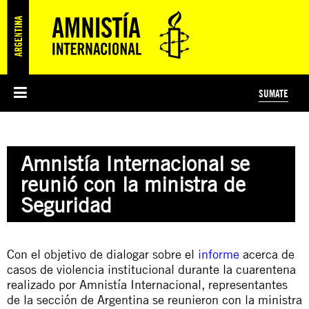
SUMATE
ESI
HISTORIA DE AMNISTÍA INTERNACIONAL
PROTECCIÓN Y PROMOCIÓN DE DERECHOS HUMANOS
NOTICIAS Y COMUNICADOS
JÓVENES ACTIVISTAS
#MIDECISIÓN
COLECTIVO
TESTAMENTO SOLIDARIO
AMNISTÍA EN LOS MEDIOS
COMPROMETIDOS
¿QUIÉNES SOMOS?
JUEGOS
DONÁ
CURSO
NOSOTROS
Amnistía Internacional se
PREGUNTAS FRECUENTES
PREGUNTAS FRECUENTES
JUSTICIA INTERNACIONAL
SUSCRIBITE
ÁREAS TEMÁTICAS
reunió con la ministra de
EDUCACIÓN EN DERECHOS HUMANOS Y JÓVENES
Seguridad
PRENSA
Con el objetivo de dialogar sobre el
informe
acerca de
casos de violencia institucional durante la cuarentena
realizado por Amnistía Internacional, representantes
de la sección de Argentina se reunieron con la ministra