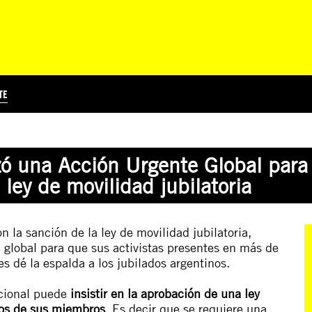
TE
?
Á
TICIA INTERNACIONAL
CURSOS ONLINE
SUSCRIBITE
PREGUNTAS FRECUENTES
ESCRIBÍ POR LOS DERECHOS
EDUCACIÓN EN DERECHOS HUMANOS Y JÓVENES
EDH Y JÓVENES EN EL MUND
zó una Acción Urgente Global para 
 ley de movilidad jubilatoria
on la sanción de la ley de movilidad jubilatoria,
 global
para que sus activistas presentes en más de
es dé la espalda a los jubilados argentinos.
acional puede
insistir en la aprobación de una ley
cios de sus miembros
. Es decir que se requiere una