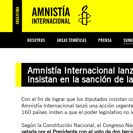
NOSOTROS
ÁREAS TEMÁTICAS
PRENSA
SUMA
ESI
#MIDECISIÓN
HISTORIA DE AMNISTÍA INTERNACIONAL
PROTECCIÓN Y PROMOCIÓN DE DERECHOS HUMANOS
NOTICIAS Y COMUNICADOS
JÓVENES ACTIVISTAS
COLECTIVO
TESTAMENTO SOLIDARIO
COMPROMETIDOS
AMNISTÍA EN LOS MEDIOS
¿QUIÉNES SOMOS
JUEGOS
DON
JUS
Amnistía Internacional lan
PREGUNTAS FRECUENTES
insistan en la sanción de la
Con el fin de lograr que los diputados insistan c
Amnistía Internacional lanzó una
acción urgente
160 países insten a que el poder legislativo no l
Según la Constitución Nacional, el Congreso N
vetada por el Presidente con el voto de dos ter