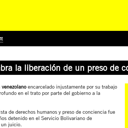
TE
?
Á
TICIA INTERNACIONAL
CURSOS ONLINE
SUSCRIBITE
PREGUNTAS FRECUENTES
ESCRIBÍ POR LOS DERECHOS
EDUCACIÓN EN DERECHOS HUMANOS Y JÓVENES
EDH Y JÓVENES EN EL MUND
ebra la liberación de un preso de 
n venezolano
encarcelado injustamente por su trabajo
undo en el trato por parte del gobierno a la
ista de derechos humanos y preso de conciencia fue
os detenido en el Servicio Bolivariano de
un juicio.