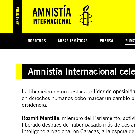
NOSOTROS
ÁREAS TEMÁTICAS
PRENSA
SUMA
ESI
#MIDECISIÓN
HISTORIA DE AMNISTÍA INTERNACIONAL
PROTECCIÓN Y PROMOCIÓN DE DERECHOS HUMANOS
NOTICIAS Y COMUNICADOS
JÓVENES ACTIVISTAS
COLECTIVO
TESTAMENTO SOLIDARIO
COMPROMETIDOS
AMNISTÍA EN LOS MEDIOS
¿QUIÉNES SOMOS
JUEGOS
DON
JUS
Amnistía Internacional cel
PREGUNTAS FRECUENTES
La liberación de un destacado
líder de oposició
en derechos humanos debe marcar un cambio prof
disidencia.
Rosmit Mantilla
, miembro del Parlamento, activ
liberado después de haber pasado más de dos añ
Inteligencia Nacional en Caracas, a la espera de 