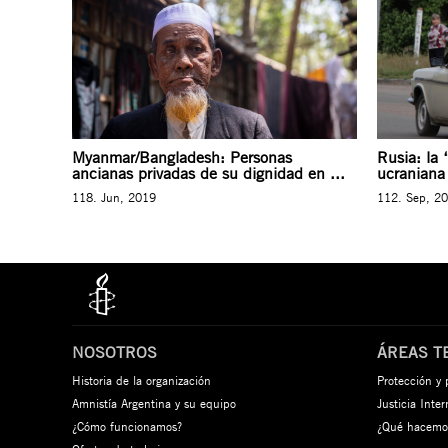
Myanmar/Bangladesh: Personas
Rusia: la 
ancianas privadas de su dignidad en ...
ucraniana 
118. Jun, 2019
112. Sep, 2
NOSOTROS
ÁREAS T
Historia de la organización
Protección y
Amnistía Argentina y su equipo
Justicia Inte
¿Cómo funcionamos?
¿Qué hacemo