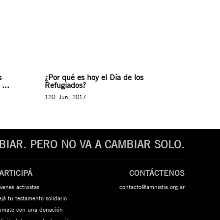
s
¿Por qué es hoy el Día de los
...
Refugiados?
120. Jun, 2017
IAR. PERO NO VA A CAMBIAR SOLO.
ARTICIPÁ
CONTÁCTENOS
venes activistas
contacto@amnistia.org.ar
já tu testamento solidario
umate con una donación