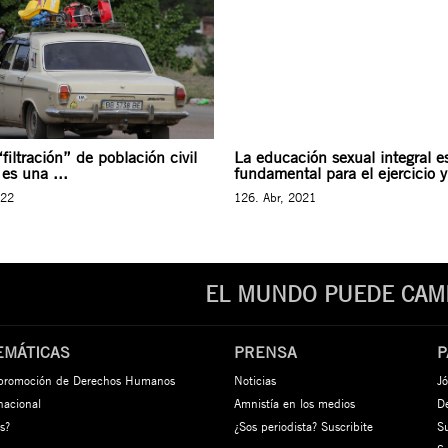
“filtración” de población civil
La educación sexual integral e
es una ...
fundamental para el ejercicio y 
022
126. Abr, 2021
EL MUNDO PUEDE CAMB
EMÁTICAS
PRENSA
P
 promoción de Derechos Humanos
Noticias
Jó
rnacional
Amnistía en los medios
De
s?
¿Sos periodista? Suscribite
S