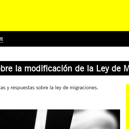
TE
?
Á
TICIA INTERNACIONAL
CURSOS ONLINE
SUSCRIBITE
PREGUNTAS FRECUENTES
ESCRIBÍ POR LOS DERECHOS
EDUCACIÓN EN DERECHOS HUMANOS Y JÓVENES
EDH Y JÓVENES EN EL MUND
bre la modificación de la Ley de 
as y respuestas sobre la ley de migraciones.