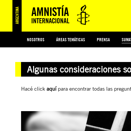
NOSOTROS
ÁREAS TEMÁTICAS
PRENSA
SUMA
ESI
#MIDECISIÓN
HISTORIA DE AMNISTÍA INTERNACIONAL
PROTECCIÓN Y PROMOCIÓN DE DERECHOS HUMANOS
NOTICIAS Y COMUNICADOS
JÓVENES ACTIVISTAS
COLECTIVO
TESTAMENTO SOLIDARIO
COMPROMETIDOS
AMNISTÍA EN LOS MEDIOS
¿QUIÉNES SOMOS
JUEGOS
DON
JUS
Algunas consideraciones so
PREGUNTAS FRECUENTES
Hacé click
aquí
para encontrar todas las pregunt