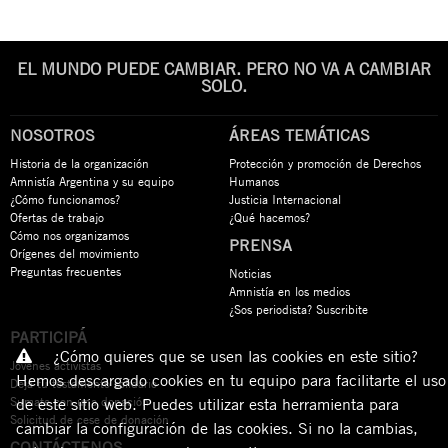
EL MUNDO PUEDE CAMBIAR. PERO NO VA A CAMBIAR
SOLO.
NOSOTROS
ÁREAS TEMÁTICAS
Historia de la organización
Protección y promoción de Derechos
Amnistía Argentina y su equipo
Humanos
¿Cómo funcionamos?
Justicia Internacional
Ofertas de trabajo
¿Qué hacemos?
Cómo nos organizamos
PRENSA
Orígenes del movimiento
Preguntas frecuentes
Noticias
Amnistía en los medios
¿Sos periodista? Suscribite
PARTICIPÁ
¿Cómo quieres que se usen las cookies en este sitio?
Jóvenes activistas
Hemos descargado cookies en tu equipo para facilitarte el uso
Dejá tu testamento solidario
Sumate con una donación
de este sitio web. Puedes utilizar esta herramienta para
Solicitud de cese de donación
cambiar la configuración de las cookies. Si no la cambias,
CONTÁCTENOS