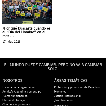
¿Por qué buscaste cuándo es
el “Dia del Hombre” en el
mes ...
17. Mar, 2023
EL MUNDO PUEDE CAMBIAR. PERO NO VA A CAMBIAR
SOLO.
NOSOTROS
ÁREAS TEMÁTICAS
Historia de la organización
Protección y promoción de Derechos
Amnistía Argentina y su equipo
Humanos
¿Cómo funcionamos?
Justicia Internacional
Ofertas de trabajo
¿Qué hacemos?
Cómo nos organizamos