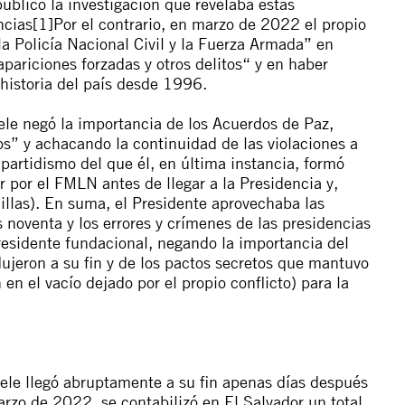
publicó
la investigación que revelaba estas
ncias
[1]
Por el contrario, en marzo de 2022
el propio
a Policía Nacional Civil y la Fuerza Armada
” en
apariciones forzadas y otros
delitos“ y en haber
 historia del país desde 1996.
le negó la importancia de los Acuerdos de Paz,
os” y achacando la continuidad de las violaciones a
partidismo del que él, en última instancia, formó
 por el FMLN antes de llegar a la Presidencia y,
llas). En suma, el Presidente aprovechaba las
s noventa y los errores y crímenes de las presidencias
residente fundacional, negando la importancia del
ujeron a su fin y de los pactos secretos que mantuvo
en el vacío dejado por el propio conflicto) para la
kele llegó abruptamente a su fin apenas días después
rzo de 2022, se contabilizó en El Salvador un total