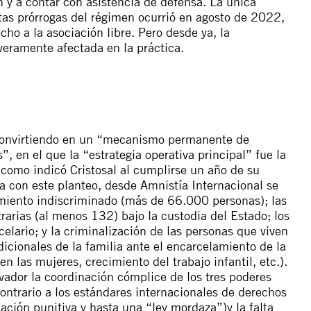
n y a contar con asistencia de defensa. La única
intas prórrogas del régimen ocurrió en agosto de 2022,
cho a la asociación libre. Pero desde ya, la
veramente afectada en la práctica.
onvirtiendo en un “
mecanismo permanente de
s
”, en el que la “
estrategia operativa principal
” fue la
 como indicó
Cristosal
al cumplirse un año de su
ea con este planteo, desde Amnistía Internacional se
amiento indiscriminado (más de 66.000 personas); las
trarias (al menos 132) bajo la custodia del Estado; los
elario; y la criminalización de las personas que viven
dicionales de la familia ante el encarcelamiento de la
 las mujeres, crecimiento del trabajo infantil, etc.).
lvador la coordinación cómplice de los tres poderes
ontrario a los estándares internacionales de derechos
lación punitiva
y hasta una “
ley mordaza
”)y la falta