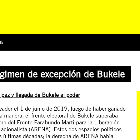
TE
?
Á
TICIA INTERNACIONAL
CURSOS ONLINE
SUSCRIBITE
PREGUNTAS FRECUENTES
ESCRIBÍ POR LOS DERECHOS
EDUCACIÓN EN DERECHOS HUMANOS Y JÓVENES
EDH Y JÓVENES EN EL MUND
régimen de excepción de Bukele
 paz y llegada de Bukele al poder
vador el 1 de junio de 2019, luego de haber ganado
ta manera, el frente electoral de Bukele superaba
smo del Frente Farabundo Martí para la Liberación
acionalista (ARENA). Estos dos espacios políticos
as últimas décadas; la derecha de ARENA había