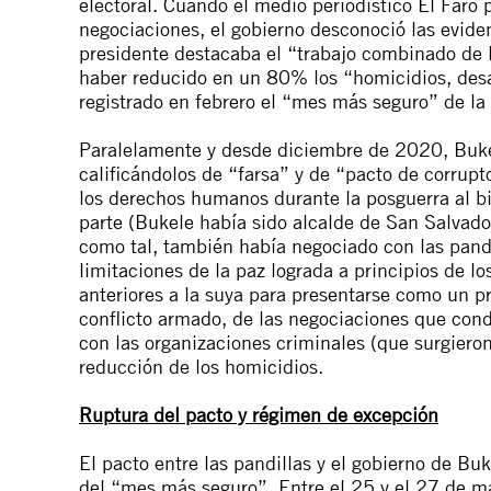
electoral. Cuando el medio periodístico El Faro
negociaciones, el gobierno desconoció las evide
presidente
destacaba el “
trabajo combinado de l
haber reducido en un 80% los “
homicidios, des
registrado en febrero el “mes más seguro” de la
Paralelamente y desde diciembre de 2020, Buke
calificándolos de “farsa” y de “pacto de corrupt
los derechos humanos durante la posguerra al bi
parte (Bukele había sido alcalde de San Salvador
como tal, también había negociado con las pandi
limitaciones de la paz lograda a principios de lo
anteriores a la suya para presentarse como un p
conflicto armado, de las negociaciones que cond
con las organizaciones criminales (que surgieron 
reducción de los homicidios.
Ruptura del pacto y régimen de excepción
El pacto entre las pandillas y el gobierno de Bu
del “mes más seguro”. Entre el 25 y el 27 de ma