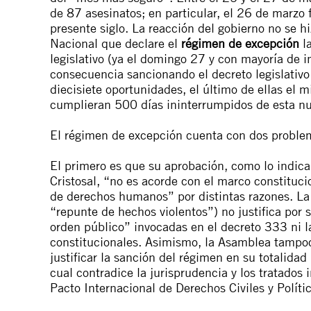
de 87 asesinatos; en particular, el 26 de marzo
presente siglo
. La reacción del gobierno no se hi
Nacional que declare el
régimen de excepción
la
legislativo (ya el domingo 27 y con mayoría de i
consecuencia sancionando el
decreto legislativ
diecisiete oportunidades, el último de ellas el 
cumplieran 500 días ininterrumpidos de esta nue
El régimen de excepción cuenta con dos problem
El primero es que su aprobación, como lo indic
Cristosal, “
no es acorde con el marco constitucio
de derechos humanos
” por distintas razones. L
“
repunte de hechos violentos
”) no justifica por 
orden público
” invocadas en el decreto 333 ni 
constitucionales. Asimismo, la Asamblea tampoco
justificar la sanción del régimen en su totalida
cual
contradice la jurisprudencia y los tratados 
Pacto Internacional de Derechos Civiles y Políti