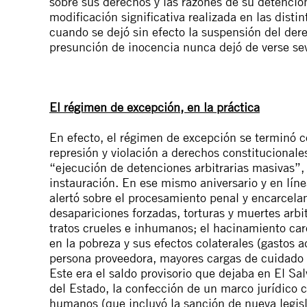
sobre sus derechos y las razones de su detenció
modificación significativa realizada en las dist
cuando se dejó sin efecto la suspensión del dere
presunción de inocencia nunca dejó de verse se
El régimen de excepción, en la práctica
En efecto, el régimen de excepción se terminó c
represión y violación a derechos constitucionale
“
ejecución de detenciones arbitrarias masivas
”,
instauración. En ese mismo aniversario y en lín
alertó sobre el procesamiento penal y encarcel
desapariciones forzadas, torturas y muertes arbi
tratos crueles e inhumanos; el hacinamiento carc
en la pobreza y sus efectos colaterales (gastos a
persona proveedora, mayores cargas de cuidado en
Este era el saldo provisorio que dejaba en El Sa
del Estado, la confección de un marco jurídico c
humanos (que incluyó la sanción de nueva
legis