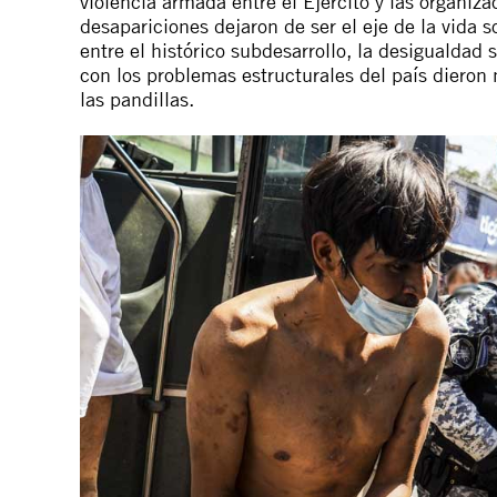
violencia armada entre el Ejército y las organiza
desapariciones dejaron de ser el eje de la vida s
entre el histórico subdesarrollo, la desigualdad
con los problemas estructurales del país dieron
las pandillas.