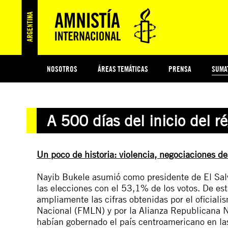
NOSOTROS
ÁREAS TEMÁTICAS
PRENSA
SUMA
ESI
#MIDECISIÓN
HISTORIA DE AMNISTÍA INTERNACIONAL
PROTECCIÓN Y PROMOCIÓN DE DERECHOS HUMANOS
NOTICIAS Y COMUNICADOS
JÓVENES ACTIVISTAS
COLECTIVO
TESTAMENTO SOLIDARIO
COMPROMETIDOS
AMNISTÍA EN LOS MEDIOS
¿QUIÉNES SOMOS
JUEGOS
DON
JUS
A 500 días del inicio del 
PREGUNTAS FRECUENTES
Un poco de historia: violencia, negociaciones de
Nayib Bukele asumió como presidente de El Sal
las elecciones con el 53,1% de los votos. De es
ampliamente las cifras obtenidas por el oficiali
Nacional (FMLN) y por la Alianza Republicana N
habían gobernado el país centroamericano en l