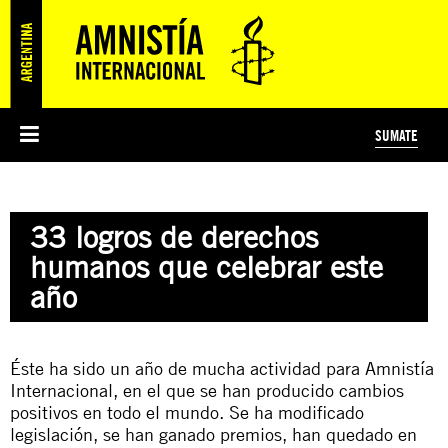
SUMATE
ESI
HISTORIA DE AMNISTÍA INTERNACIONAL
PROTECCIÓN Y PROMOCIÓN DE DERECHOS HUMANOS
NOTICIAS Y COMUNICADOS
JÓVENES ACTIVISTAS
#MIDECISIÓN
COLECTIVO
TESTAMENTO SOLIDARIO
AMNISTÍA EN LOS MEDIOS
COMPROMETIDOS
¿QUIÉNES SOMOS?
JUEGOS
DONÁ
CURSO
NOSOTROS
33 logros de derechos
PREGUNTAS FRECUENTES
PREGUNTAS FRECUENTES
JUSTICIA INTERNACIONAL
SUSCRIBITE
ÁREAS TEMÁTICAS
humanos que celebrar este
EDUCACIÓN EN DERECHOS HUMANOS Y JÓVENES
año
PRENSA
Éste ha sido un año de mucha actividad para Amnistía
Internacional, en el que se han producido cambios
positivos en todo el mundo. Se ha modificado
legislación, se han ganado premios, han quedado en