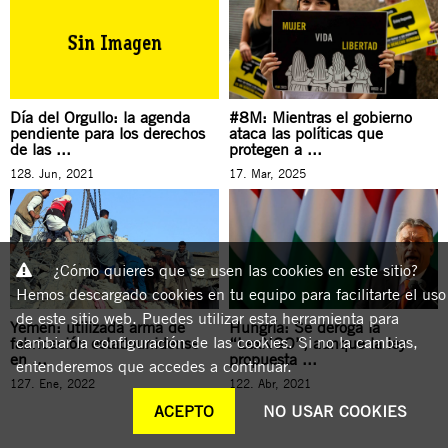
Día del Orgullo: la agenda
#8M: Mientras el gobierno
pendiente para los derechos
ataca las políticas que
de las ...
protegen a ...
128. Jun, 2021
17. Mar, 2025
¿Cómo quieres que se usen las cookies en este sitio?
Hemos descargado cookies en tu equipo para facilitarte el uso
de este sitio web. Puedes utilizar esta herramienta para
Yemen: utilizada arma de
Hungría: Se deroga la
cambiar la configuración de las cookies. Si no la cambias,
fabricación estadounidense
“LexNGO”, aunque la ley
en ...
propuesta ...
entenderemos que accedes a continuar.
127. Ene, 2022
122. Abr, 2021
ACEPTO
NO USAR COOKIES